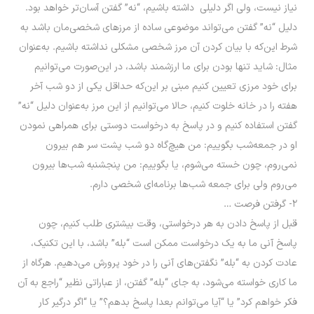
نیاز نیست، ولی اگر دلیلی داشته باشیم، “نه” گفتن آسان‌تر خواهد بود.
دلیل “نه” گفتن می‌تواند موضوعی ساده از مرزهای شخصی‌مان باشد به
شرط این‌که با بیان کردن آن مرز شخصی مشکلی نداشته باشیم. به‌عنوان
مثال: شاید تنها بودن برای ما ارزشمند باشد، در این‌صورت می‌توانیم
برای خود مرزی تعیین کنیم مبنی بر این‌که حداقل یکی از دو شب آخر
هفته را در خانه خلوت کنیم، حالا می‌توانیم از این مرز به‌عنوان دلیل “نه”
گفتن استفاده کنیم و در پاسخ به درخواست دوستی برای همراهی نمودن
او در جمعه‌شب بگوییم: من هیچ‌گاه دو شب پشت سر هم بیرون
نمی‌روم، چون خسته می‌شوم، یا بگوییم: من پنجشنبه شب‌ها بیرون
می‌روم ولی برای جمعه شب‌ها برنامه‌ای شخصی دارم.
۲- گرفتن فرصت …
قبل از پاسخ دادن به هر درخواستی، وقت بیشتری طلب کنیم، چون
پاسخ آنی ما به یک درخواست ممکن است “بله” باشد، با این تکنیک،
عادت کردن به “بله” نگفتن‌های آنی را در خود پرورش می‌دهیم. هرگاه از
ما کاری خواسته می‌شود، به جای “بله” گفتن، از عباراتی نظیر “راجع به آن
فکر خواهم کرد” یا “آیا می‌توانم بعدا پاسخ بدهم؟” یا “اگر درگیر کار