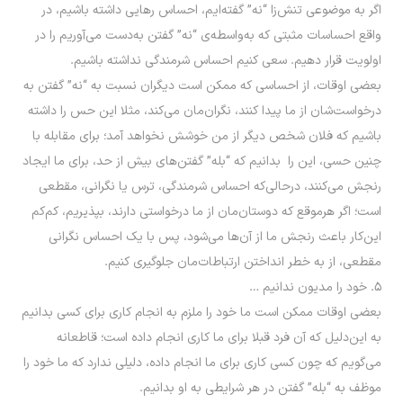
اگر به موضوعی تنش‌زا “نه” گفته‌ایم، احساس رهایی داشته باشیم، در
واقع احساسات مثبتی که به‌واسطه‌ی “نه” گفتن به‌دست می‌آوریم را در
اولویت قرار دهیم. سعی کنیم احساس شرمندگی نداشته باشیم.
بعضی اوقات، از احساسی که ممکن است دیگران نسبت به “نه” گفتن به
درخواست‌شان از ما پیدا کنند، نگران‌مان می‌کند، مثلا این حس را داشته
باشیم که فلان شخص دیگر از من خوشش نخواهد آمد؛ برای مقابله با
چنین حسی، این را بدانیم که “بله” گفتن‌های بیش از حد، برای ما ایجاد
رنجش می‌کنند، درحالی‌که احساس شرمندگی، ترس یا نگرانی، مقطعی
است؛ اگر هرموقع که دوستان‌مان از ما درخواستی دارند، بپذیریم، کم‌کم
این‌کار باعث رنجش ما از آن‌ها می‌شود، پس با یک احساس نگرانی
مقطعی، از به خطر انداختن ارتباطات‌مان جلوگیری کنیم.
۵. خود را مدیون ندانیم …
بعضی اوقات ممکن است ما خود را ملزم به انجام کاری برای کسی بدانیم
به این‌دلیل که آن فرد قبلا برای ما کاری انجام داده است؛ قاطعانه
می‌گویم که چون کسی کاری برای ما انجام داده، دلیلی ندارد که ما خود را
موظف به “بله” گفتن در هر شرایطی به او بدانیم.