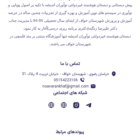
پیش دبستانی و دبستان هوشمند غیردولتی نوآوران اندیشه با تکیه بر اصول پویایی و
نوآوری در سیستم های نوین آموزش و بهره گیری از تجربیات چندین ساله در عرصه
آموزش و پرورش شهرستان خواف از ابتدای سال تحصیلی 95-94 با مدیریت جناب
دکتر علیرضا زنگنه(دکتری برنامه ریزی درسی)آغاز به کار نمود.
دبستان هوشمند غیردولتی نوآوران اندیشه تنها آموزشگاه مبتنی بر متد قلمچی در
شهرستان خواف می باشند.
تماس با ما
خراسان رضوی - شهرستان خواف - خیابان تربیت 4 پلاک 31
05154223106
noavarankhaf@gmail.com
شبکه های اجتماعی
پیوندهای مرتبط