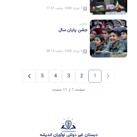
7 خرداد 1404، ساعت 17:31
عمومی
جشن پایان سال
5 خرداد 1404، ساعت 09:13
5
4
3
2
1
صفحه 1 از 11 صفحه
دبستان غیر دولتی نوآوران اندیشه