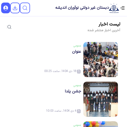
دبستان غیر دولتی نوآوران اندیشه
لیست
اخبار
آخرین
اخبار
منتشر شده
عمومی
عنوان
18 دی 1404، ساعت 00:25
عمومی
جشن یلدا
4 دی 1404، ساعت 10:03
عمومی