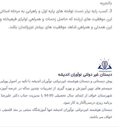
باتجربه
3. کسب رتبه برتر دست نوشته های پایه اول و راهیابی به مرحله استانی توسط دانش آموزان عزیز عرفان جلالی، امیرارسلان شیبانی و مهدی طالبی
این موفقیت های ارزنده که حاصل زحمات و همراهی اولیای فرهیخته و ه
این همدلی و همراهی شاهد موفقیت های بیشتر عزیزانمان باشد.
دبستان غیر دولتی نوآوران اندیشه
پیش دبستانی و دبستان هوشمند غیردولتی نوآوران اندیشه با تکیه بر اصول پویایی 
سیستم های نوین آموزش و بهره گیری از تجربیات چندین ساله در عرصه آمو
شهرستان خواف از ابتدای سال تحصیلی 95-94 با مدیریت جناب د
برنامه ریزی درسی)آغاز به کار نمود.
دبستان هوشمند غیردولتی نوآوران اندیشه تنها آموزشگاه مبتنی بر متد قلمچی
خواف می باشند.