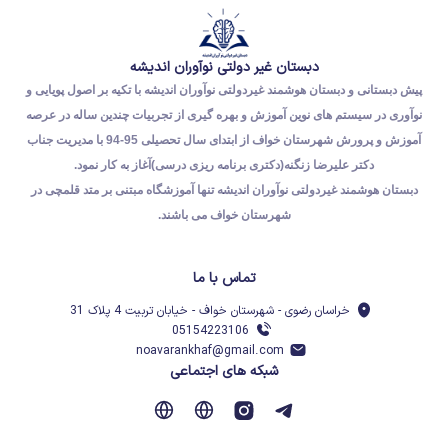
دبستان غیر دولتی نوآوران اندیشه
پیش دبستانی و دبستان هوشمند غیردولتی نوآوران اندیشه با تکیه بر اصول پویایی و
نوآوری در سیستم های نوین آموزش و بهره گیری از تجربیات چندین ساله در عرصه
آموزش و پرورش شهرستان خواف از ابتدای سال تحصیلی 95-94 با مدیریت جناب
دکتر علیرضا زنگنه(دکتری برنامه ریزی درسی)آغاز به کار نمود.
دبستان هوشمند غیردولتی نوآوران اندیشه تنها آموزشگاه مبتنی بر متد قلمچی در
شهرستان خواف می باشند.
تماس با ما
خراسان رضوی - شهرستان خواف - خیابان تربیت 4 پلاک 31
05154223106
noavarankhaf@gmail.com
شبکه های اجتماعی