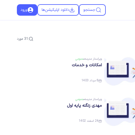
جستجو
دانلود اپلیکیشن‌ها
ورود
31
مورد
ویراستار
مدرسه
عمومی
امکانات و خدمات
8 مرداد 1403
ویراستار
مدرسه
عمومی
مهدی زنگنه پایه اول
24 اسفند 1402