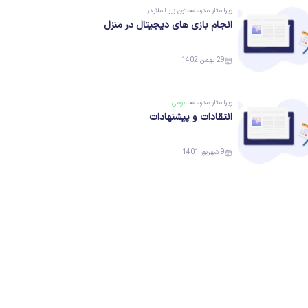
ویراستار
مدرسه
متون زیر اسلایدر
انجام بازی های دیجیتال در منزل
29 بهمن 1402
ویراستار
مدرسه
عمومی
انتقادات و پیشنهادات
9 شهریور 1401