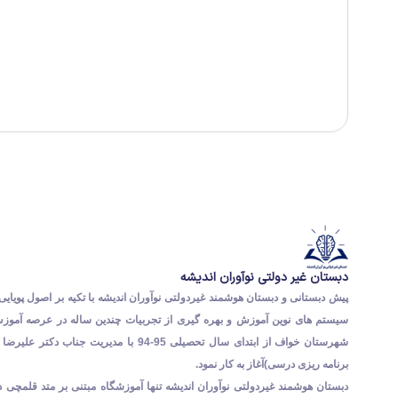
دبستان غیر دولتی نوآوران اندیشه
پیش دبستانی و دبستان هوشمند غیردولتی نوآوران اندیشه با تکیه بر اصول پویایی 
سیستم های نوین آموزش و بهره گیری از تجربیات چندین ساله در عرصه آمو
شهرستان خواف از ابتدای سال تحصیلی 95-94 با مدیریت جناب د
برنامه ریزی درسی)آغاز به کار نمود.
دبستان هوشمند غیردولتی نوآوران اندیشه تنها آموزشگاه مبتنی بر متد قلمچی